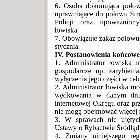
6. Osoba dokonująca poło
uprawniające do połowu St
Policji oraz upoważniony
łowiska.
7. Obowiązuje zakaz połowu 
stycznia.
IV. Postanowienia końcowe
1. Administrator łowiska
gospodarcze np. zarybieni
wyłączenia jego części w cel
2. Administrator łowiska mo
wędkowania w danym dniu
internetowej Okręgu oraz pr
nie mogą obejmować więcej n
3. W sprawach nie ujętyc
Ustawy o Rybactwie Śródlą
4. Zmiany niniejszego reg