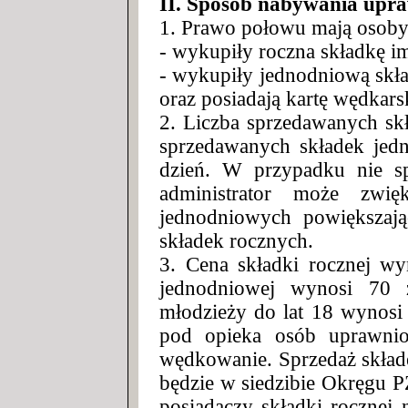
II. Sposób nabywania upra
1. Prawo połowu mają osoby
- wykupiły roczna składkę i
- wykupiły jednodniową skł
oraz posiadają kartę wędkar
2. Liczba sprzedawanych sk
sprzedawanych składek jed
dzień. W przypadku nie sp
administrator może zwię
jednodniowych powiększają
składek rocznych.
3. Cena składki rocznej wy
jednodniowej wynosi 70 z
młodzieży do lat 18 wynosi 
pod opieka osób uprawnio
wędkowanie. Sprzedaż skład
będzie w siedzibie Okręgu 
posiadaczy składki rocznej