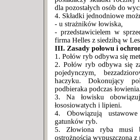
dla pozostałych osób do wycz
4. Składki jednodniowe moż
- u strażników łowiska,
- przedstawicielem w sprze
firma Helles z siedzibą w Le
III. Zasady połowu i ochro
1. Połów ryb odbywa się m
2. Połów ryb odbywa się 
pojedynczym, bezzadzio
haczyku. Dokonujący po
podbieraka podczas łowienia
3. Na łowisku obowiązuj
łososiowatych i lipieni.
4. Obowiązują ustawowe
gatunków ryb.
5. Złowiona ryba musi 
ostrożnością wypuszczona z