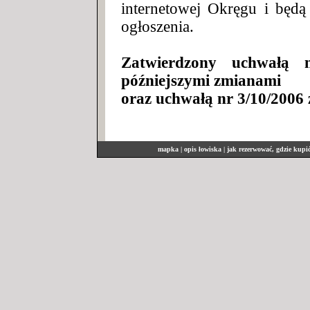
internetowej Okręgu i będ
ogłoszenia.
Zatwierdzony uchwałą 
późniejszymi zmianami
oraz uchwałą nr 3/10/2006 z
mapka
|
opis łowiska
|
jak rezerwować, gdzie kupi